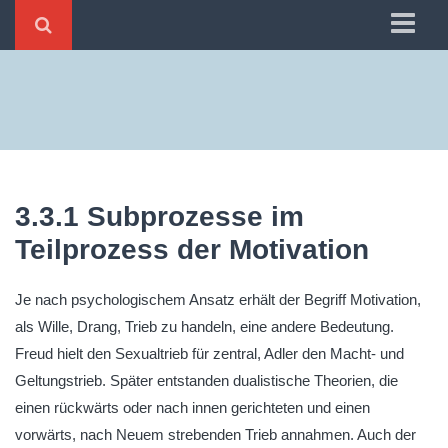
Home
1 Ästhetisches
2 Emotionales
3 Subliminales
3.3.1 Subprozesse im
4 Soziales
Teilprozess der Motivation
5 Mediales
6 Antizipierendes
Je nach psychologischem Ansatz erhält der Begriff Motivation,
als Wille, Drang, Trieb zu handeln, eine andere Bedeutung.
Freud hielt den Sexualtrieb für zentral, Adler den Macht- und
Geltungstrieb. Später entstanden dualistische Theorien, die
einen rückwärts oder nach innen gerichteten und einen
vorwärts, nach Neuem strebenden Trieb annahmen. Auch der