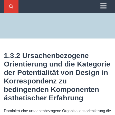
Home
1 Ästhetisches
2 Emotionales
3 Subliminales
1.3.2 Ursachenbezogene
4 Soziales
Orientierung und die Kategorie
5 Mediales
der Potentialität von Design in
6 Antizipierendes
Korrespondenz zu
bedingenden Komponenten
ästhetischer Erfahrung
Dominiert eine ursachenbezogene Organisationsorientierung die