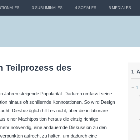
OTIONALES
3 SUBLIMINALES
4 SOZIALES
5 MEDIALES
m Teilprozess des
1 
1 
ten Jahren steigende Popularität. Dadurch umfasst seine
tion hinaus oft schillernde Konnotationen. So wird Design
ht. Diesbezüglich hilft es nicht, über die inflationäre
s einer Machtposition heraus die einzig richtige
elmehr notwendig, eine andauernde Diskussion zu den
werpunkten aufrecht zu halten, um dadurch eine