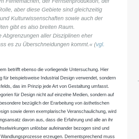
eim Filmemachen, der Fernsehproduktion, der
le, aber diese Gebiete sind gleichzeitig
und Kulturwissenschaften sowie auch der
iten gibt es also breiten Raum.
ie Abgrenzungen aller Disziplinen eher
dass es zu Überschneidungen kommt.« (
vgl.
em betrifft ebenso die vorliegende Untersuchung. Hier
ng für beispielsweise Industrial Design verwendet, sondern
elds, das im Prinzip jede Art von Gestaltung umfasst.
egorien für Design nicht auf einzelne Medien, sondern auf
besondere bezüglich der Erarbeitung von ästhetischen
r Design sowie deren exemplarische Veranschaulichung, wird
ngsansatz davon aus, dass die Erfahrung und alle an ihr
chselwirkungen unlösbar aufeinander bezogen sind und
de Wandlungsprozesse erzeugen. Dementsprechend muss