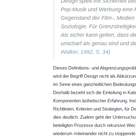
Design spielt mit Sicherheit b
Pop-Musik und Werbung eine Rol
Gegenstand der Film-, Medien 
Soziologie. Für Grenzstreitigke
Als sicher kann gelten, dass d
unscharf als genau sind und 
Walker, 1992, S. 34
)
Dieses Definitions- und Abgrenzungsprobl
wird der Begriff Design nicht als Abkürzu
im Sinne eines ganzheitlichen Bedeutungsf
Deshalb bezieht sich die Einteilung in Kat
Komponenten ästhetischer Erfahrung. Ins
Richtlinien, Kriterien und Strategien, fü
dies deutlich. Zudem geht der Untersuchu
beteiligten Prozesse durch rekursive We
wiederum miteinander nicht zu stoppen