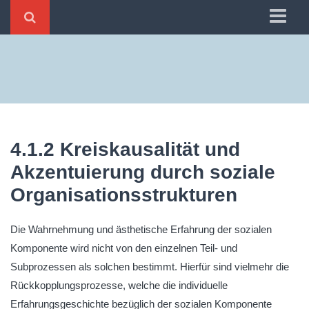
Home
1 Ästhetisches
2 Emotionales
3 Subliminales
4.1.2 Kreiskausalität und
4 Soziales
Akzentuierung durch soziale
5 Mediales
Organisationsstrukturen
6 Antizipierendes
Die Wahrnehmung und ästhetische Erfahrung der sozialen
Komponente wird nicht von den einzelnen Teil- und
Subprozessen als solchen bestimmt. Hierfür sind vielmehr die
Rückkopplungsprozesse, welche die individuelle
Erfahrungsgeschichte bezüglich der sozialen Komponente